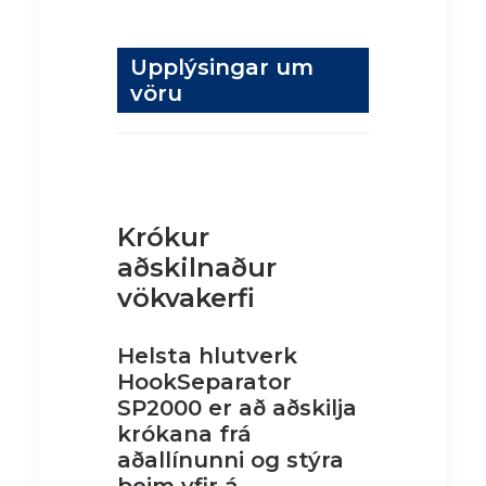
Upplýsingar um
vöru
Krókur
aðskilnaður
vökvakerfi
Helsta hlutverk
HookSeparator
SP2000 er að aðskilja
krókana frá
aðallínunni og stýra