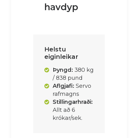
havdyp
Helstu
eiginleikar
Þyngd:
380 kg
/ 838 pund
Aflgjafi:
Servo
rafmagns
Stillingarhraði:
Allt að 6
krókar/sek.