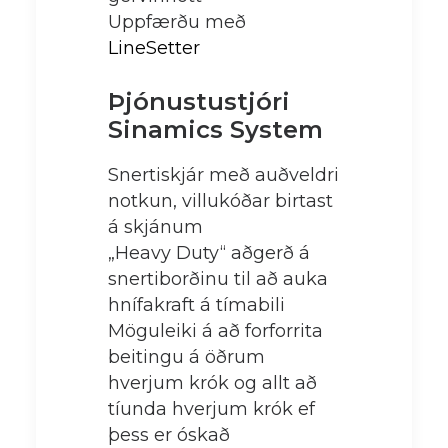
Uppfærðu með
LineSetter
Þjónustustjóri
Sinamics System
Snertiskjár með auðveldri
notkun, villukóðar birtast
á skjánum
„Heavy Duty“ aðgerð á
snertiborðinu til að auka
hnífakraft á tímabili
Möguleiki á að forforrita
beitingu á öðrum
hverjum krók og allt að
tíunda hverjum krók ef
þess er óskað