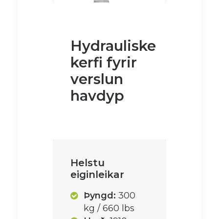
Hydrauliske
kerfi fyrir
verslun
havdyp
Helstu
eiginleikar
Þyngd:
300
kg / 660 lbs