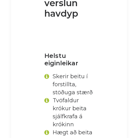
verslun
havdyp
Helstu
eiginleikar
Skerir beitu í
forstillta,
stöðuga stærð
Tvöfaldur
krókur beita
sjálfkrafa á
krókinn
Hægt að beita