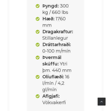
Þyngd:
300
kg / 660 lbs
Hæð:
1760
mm
Dragakraftur:
Stillanlegur
Dráttarhraði:
0-100 m/mín
Þvermál
skúffu:
Ytri
þm. 440 mm
Olíuflæði:
16
l/mín / 4,2
gl/mín
Aflgjafi:
Vökvakerfi