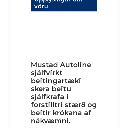
vöru
Mustad Autoline
sjálfvirkt
beitingartæki
skera beitu
sjálfkrafa í
forstilltri stærð og
beitir krókana af
nákvæmni.