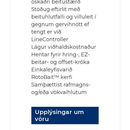
óskaðri beitustærð
Stöðug eftirlit með
beituhlutfalli og villuleit í
gegnum gervihnött ef
tengt er við
LineController
Lágur viðhaldskostnaður
Hentar fyrir hring-, EZ-
beitar- og offset-króka
Einkaleyfisvarið
RotoBait™ kerfi
Samþættist rafmagns-
og/eða vökvaíhlutum
Upplýsingar um
vöru