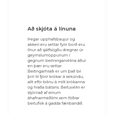
Að skjóta á línuna
Þegar upphafsbaujur og
akkeri eru settar fyrir borð eru
línur að sjálfsögðu dregnar úr
geymslumöppunum í
gegnum beitningarvélina áður
en þær eru settar.
Beitingarhraði er um það bil
þrír til fjórir krókar á sekúndu,
allt eftir bilinu á milli krókanna
og hraða bátsins. Beituvélin er
stjórnað af einum
áhafnarmeðlimi sem fóðrar
beitufisk á gadda færibandið.