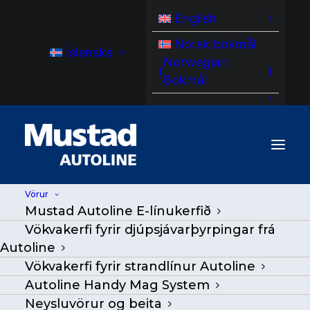
English
Norsk bokmål
Íslenska
Norwegian
(
)
Bokmål
Vörur
Mustad Autoline E-línukerfið
Vökvakerfi fyrir djúpsjávarþyrpingar frá
Autoline
Vökvakerfi fyrir strandlínur Autoline
Autoline Handy Mag System
Neysluvörur og beita