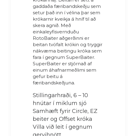
gaddaða færibandskeðju sem
setur það inn í vélina þar sem
krókarnir kveikja á hníf til að
skera agnið. Með
einkaleyfisvernduðu
RotoBaiter aðgerðinni er
beitan tvöfalt krókin og tryggir
nákvæma beitingu króka sem
fara í gegnum SuperBaiter.
SuperBaiter er stjórnað af
einum áhafnarmeðlimi sem
gefur beitu á
færibandskeðjuna.
Stillingarhraði, 6 – 10
hnútar í miklum sjó
Samhæft fyrir Circle, EZ
beiter og Offset króka
Villa við leit í gegnum
gervihnött