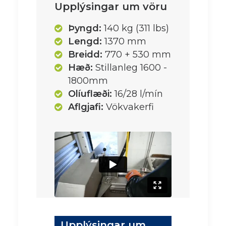
Upplýsingar um vöru
Þyngd:
140 kg (311 lbs)
Lengd:
1370 mm
Breidd:
770 + 530 mm
Hæð:
Stillanleg 1600 -
1800mm
Olíuflæði:
16/28 l/mín
Aflgjafi:
Vökvakerfi
Upplýsingar um