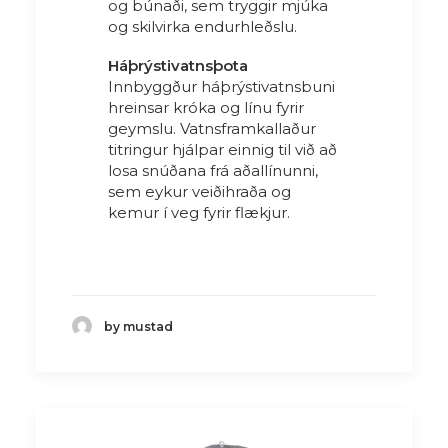
og búnaði, sem tryggir mjúka
og skilvirka endurhleðslu.
Háþrýstivatnsþota
Innbyggður háþrýstivatnsbuni
hreinsar króka og línu fyrir
geymslu. Vatnsframkallaður
titringur hjálpar einnig til við að
losa snúðana frá aðallínunni,
sem eykur veiðihraða og
kemur í veg fyrir flækjur.
by mustad