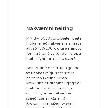
Nákvæmni beiting
MA BM 3000 AutoBaiter beita
krókar með nákvæmni á hraða
allt að 180-200 króka á mínútu
(þrír krókar á sekúndu), klippa
beitu í fyrirfram stillta stærð.
Beitarfiskur er settur á gadda
færibandskeðju sem setur
hann inn í vélina. Þegar
krókurinn er dreginn í gegn er
hnífnum ræst og beitið er
skorið í fyrirfram ákveðna
stærð (26mm-32mm).
Krókurinn fer síðan tvisvar í