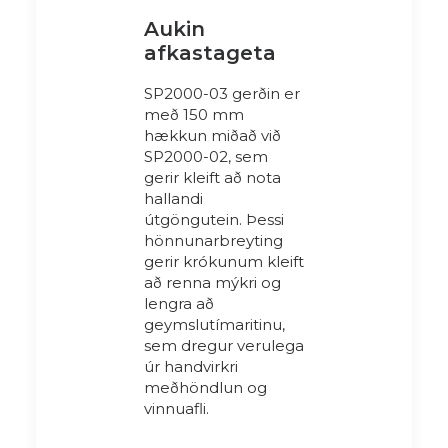
Aukin
afkastageta
SP2000-03 gerðin er
með 150 mm
hækkun miðað við
SP2000-02, sem
gerir kleift að nota
hallandi
útgöngutein. Þessi
hönnunarbreyting
gerir krókunum kleift
að renna mýkri og
lengra að
geymslutímaritinu,
sem dregur verulega
úr handvirkri
meðhöndlun og
vinnuafli.