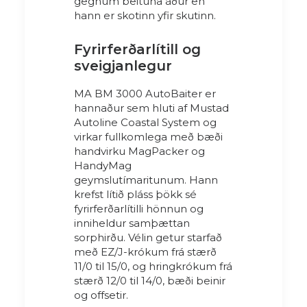
gegnum beituna áður en
hann er skotinn yfir skutinn.
Fyrirferðarlítill og
sveigjanlegur
MA BM 3000 AutoBaiter er
hannaður sem hluti af Mustad
Autoline Coastal System og
virkar fullkomlega með bæði
handvirku MagPacker og
HandyMag
geymslutímaritunum. Hann
krefst lítið pláss þökk sé
fyrirferðarlítilli hönnun og
inniheldur samþættan
sorphirðu. Vélin getur starfað
með EZ/J-krókum frá stærð
11/0 til 15/0, og hringkrókum frá
stærð 12/0 til 14/0, bæði beinir
og offsetir.