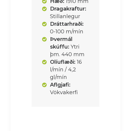
Hæð:
1910 mm
Dragakraftur:
Stillanlegur
Dráttarhraði:
0-100 m/mín
Þvermál
skúffu:
Ytri
þm. 440 mm
Olíuflæði:
16
l/mín / 4,2
gl/mín
Aflgjafi:
Vökvakerfi