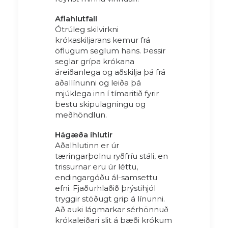
Aflahlutfall
Ótrúleg skilvirkni
krókaskiljarans kemur frá
öflugum seglum hans. Þessir
seglar grípa krókana
áreiðanlega og aðskilja þá frá
aðallínunni og leiða þá
mjúklega inn í tímaritið fyrir
bestu skipulagningu og
meðhöndlun.
Hágæða íhlutir
Aðalhlutinn er úr
tæringarþolnu ryðfríu stáli, en
trissurnar eru úr léttu,
endingargóðu ál-samsettu
efni. Fjaðurhlaðið þrýstihjól
tryggir stöðugt grip á línunni.
Að auki lágmarkar sérhönnuð
krókaleiðari slit á bæði krókum