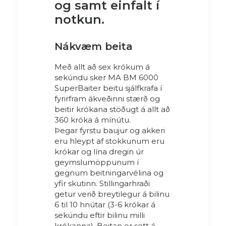
og samt einfalt í
notkun.
Nákvæm beita
Með allt að sex krókum á
sekúndu sker MA BM 6000
SuperBaiter beitu sjálfkrafa í
fyrirfram ákveðinni stærð og
beitir krókana stöðugt á allt að
360 króka á mínútu.
Þegar fyrstu baujur og akkeri
eru hleypt af stokkunum eru
krókar og lína dregin úr
geymslumöppunum í
gegnum beitningarvélina og
yfir skutinn. Stillingarhraði
getur verið breytilegur á bilinu
6 til 10 hnútar (3-6 krókar á
sekúndu eftir bilinu milli
krókanna). Beitan er sett á