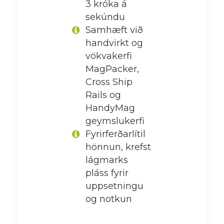
3 króka á
sekúndu
Samhæft við
handvirkt og
vökvakerfi
MagPacker,
Cross Ship
Rails og
HandyMag
geymslukerfi
Fyrirferðarlítil
hönnun, krefst
lágmarks
pláss fyrir
uppsetningu
og notkun