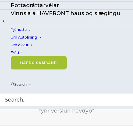
Hydrauliske kerfi fyrir
Pottadráttarvélar
verslun havdyp
Vinnsla á HAVFRONT haus og slægingu
Þjónusta
Um Autolining
Um okkur
Fréttir
HAFÐU SAMBAND
Search
Hydrauliske kerfi fyrir verslun havdyp
Home
Archive by Category "Hydrauliske kerfi
fyrir verslun havdyp"