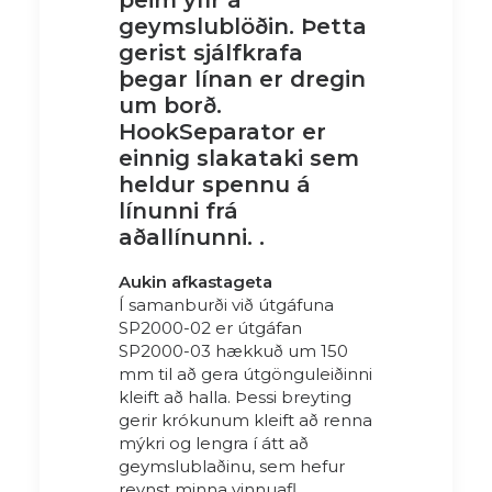
þeim yfir á
geymslublöðin. Þetta
gerist sjálfkrafa
þegar línan er dregin
um borð.
HookSeparator er
einnig slakataki sem
heldur spennu á
línunni frá
aðallínunni.
.
Aukin afkastageta
Í samanburði við útgáfuna
SP2000-02 er útgáfan
SP2000-03 hækkuð um 150
mm til að gera útgönguleiðinni
kleift að halla. Þessi breyting
gerir krókunum kleift að renna
mýkri og lengra í átt að
geymslublaðinu, sem hefur
reynst minna vinnuafl.