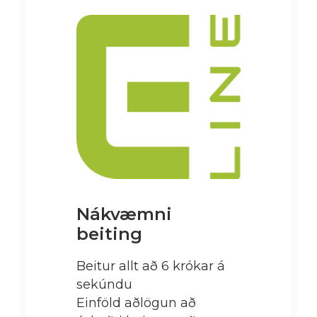
Nákvæmni
beiting
Beitur allt að 6 krókar á
sekúndu
Einföld aðlögun að