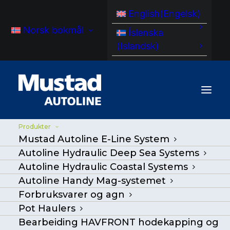
English
(
Engelsk
)
Norsk bokmål
Íslenska
(
Islandsk
)
Produkter
Mustad Autoline E-Line System
Produkter
Autoline Hydraulic Deep Sea Systems
Autoline Hydraulic Coastal Systems
Autoline Handy Mag-systemet
Mustad Autoline-
Forbruksvarer og agn
Pot Haulers
produkter
Bearbeiding HAVFRONT hodekapping og