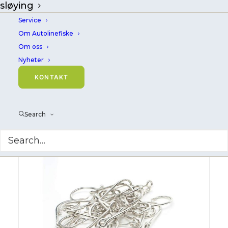
sløying
En bedre måte å fiske på!
Service
Om Autolinefiske
Om oss
Last ned
produktkatalogen
vår
Nyheter
KONTAKT
Show product filter
Search
Clear all
Forbruksvarer