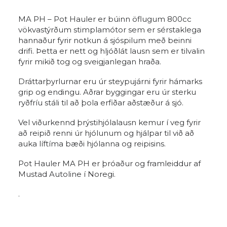
MA PH – Pot Hauler er búinn öflugum 800cc
vökvastýrðum stimplamótor sem er sérstaklega
hannaður fyrir notkun á sjóspilum með beinni
drifi. Þetta er nett og hljóðlát lausn sem er tilvalin
fyrir mikið tog og sveigjanlegan hraða.
Dráttarþyrlurnar eru úr steypujárni fyrir hámarks
grip og endingu. Aðrar byggingar eru úr sterku
ryðfríu stáli til að þola erfiðar aðstæður á sjó.
Vel viðurkennd þrýstihjólalausn kemur í veg fyrir
að reipið renni úr hjólunum og hjálpar til við að
auka líftíma bæði hjólanna og reipisins.
Pot Hauler MA PH er þróaður og framleiddur af
Mustad Autoline í Noregi.
.