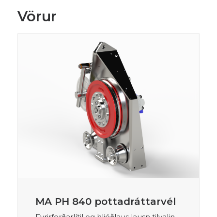
Vörur
MA PH 840 pottadráttarvél
Fyrirferðarlítil og hljóðlaus lausn tilvalin