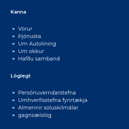
Kanna
Vörur
Þjónusta
Um Autolining
Um okkur
Hafðu samband
Löglegt
Persónuverndarstefna
Umhverfisstefna fyrirtækja
Almennir söluskilmálar
gagnsæislög