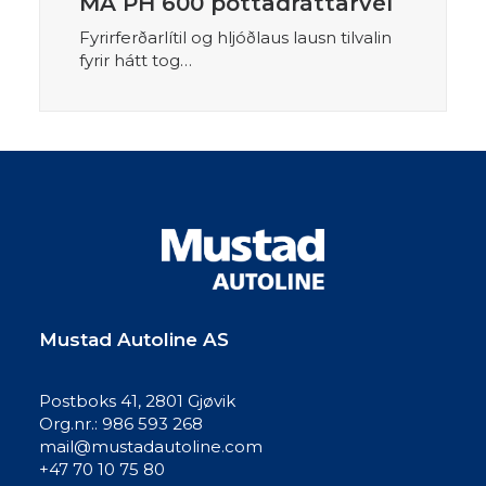
MA PH 600 pottadráttarvél
Fyrirferðarlítil og hljóðlaus lausn tilvalin
fyrir hátt tog…
Mustad Autoline AS
Postboks 41, 2801 Gjøvik
Org.nr.: 986 593 268
mail@mustadautoline.com
+47 70 10 75 80