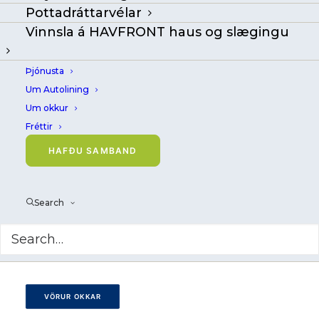
Pottadráttarvélar
Vinnsla á HAVFRONT haus og slægingu
Þjónusta
Um Autolining
Um okkur
Fréttir
HAFÐU SAMBAND
Search
Kraftmikli keradráttarvélin okkar
er hönnuð fyrir erfiðar keraveiðar í
öfgavatni
VÖRUR OKKAR