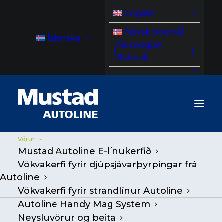
English
Norsk bokmål
Íslenska
Norwegian
(
)
Bokmål
Vörur
Mustad Autoline E-línukerfið
Pottadráttarvélar
Vökvakerfi fyrir djúpsjávarþyrpingar frá
Autoline
Vökvakerfi fyrir strandlínur Autoline
Autoline Handy Mag System
Neysluvörur og beita