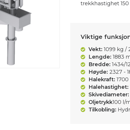
trekkhastighet 15
Viktige funksjo
Vekt:
1099 kg / 
Lengde:
1883 
Bredde:
1434/12
Høyde:
2327 - 1
Halekraft:
1700 
Halehastighet:
Skivediameter:
Oljetrykk
100 l/
Tilkobling:
Hydr