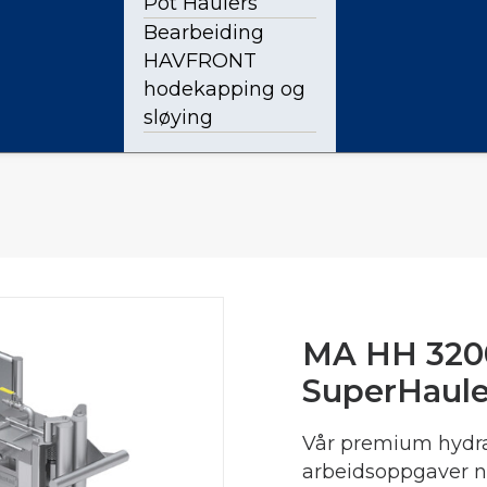
Pot Haulers
Bearbeiding
HAVFRONT
hodekapping og
sløying
MA HH 3200
SuperHaule
Vår premium hydrau
arbeidsoppgaver ne