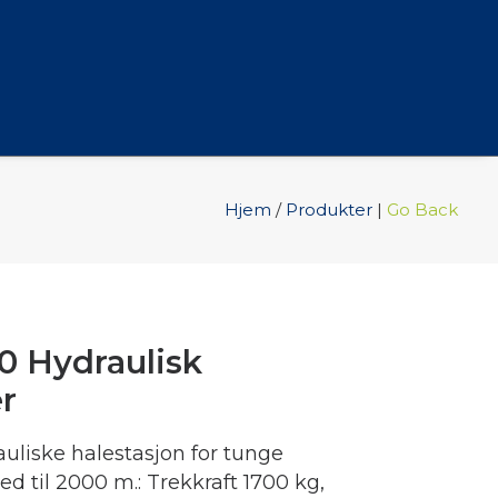
Hjem
/
Produkter
|
Go Back
 Hydraulisk
r
liske halestasjon for tunge
d til 2000 m.: Trekkraft 1700 kg,