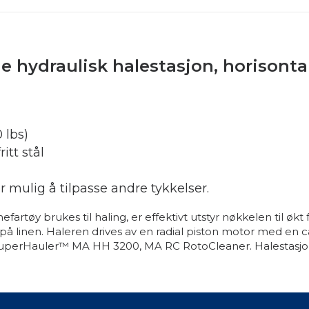
 hydraulisk halestasjon, horisontal
 lbs)
itt stål
r mulig å tilpasse andre tykkelser.
artøy brukes til haling, er effektivt utstyr nøkkelen til økt f
å linen. Haleren drives av en radial piston motor med en cap
SuperHauler™ MA HH 3200, MA RC RotoCleaner. Halestasjon