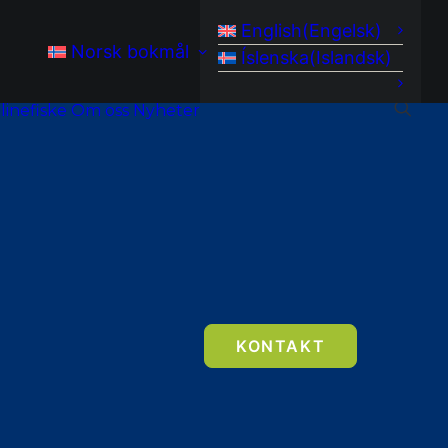
English
(
Engelsk
)
Norsk bokmål
Íslenska
(
Islandsk
)
inefiske
Om oss
Nyheter
KONTAKT