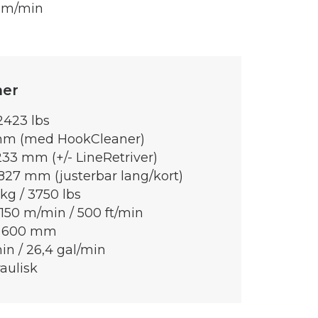
0 m/min
ner
2423 lbs
mm (med HookCleaner)
33 mm (+/- LineRetriver)
827 mm (justerbar lang/kort)
kg / 3750 lbs
150 m/min / 500 ft/min
600 mm
min / 26,4 gal/min
aulisk