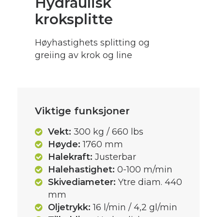
Hydraulisk
kroksplitte
Høyhastighets splitting og
greiing av krok og line
Viktige funksjoner
Vekt:
300 kg / 660 lbs
Høyde:
1760 mm
Halekraft:
Justerbar
Halehastighet:
0-100 m/min
Skivediameter:
Ytre diam. 440
mm
Oljetrykk:
16 l/min / 4,2 gl/min