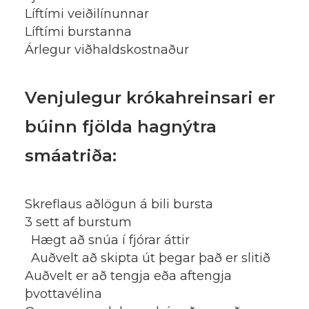
Líftími veiðilínunnar
Líftími burstanna
Árlegur viðhaldskostnaður
Venjulegur krókahreinsari er
búinn fjölda hagnýtra
smáatriða:
Skreflaus aðlögun á bili bursta
3 sett af burstum
Hægt að snúa í fjórar áttir
Auðvelt að skipta út þegar það er slitið
Auðvelt er að tengja eða aftengja
þvottavélina