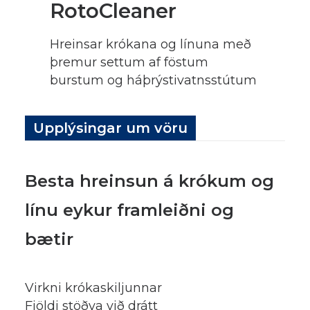
RotoCleaner
Hreinsar krókana og línuna með
þremur settum af föstum
burstum og háþrýstivatnsstútum
Upplýsingar um vöru
Besta hreinsun á krókum og
línu eykur framleiðni og
bætir
Virkni krókaskiljunnar
Fjöldi stöðva við drátt