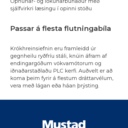
Opnunar- og lokunarbúnaður með
sjálfvirkri læsingu í opinni stöðu
Passar á flesta flutningabíla
Krókhreinsiefnin eru framleidd úr
gegnheilu ryðfríu stáli, knúin áfram af
endingargóðum vökvamótorum og
iðnaðarstaðlaðu PLC kerfi. Auðvelt er að
koma þeim fyrir á flestum dráttarvélum,
vera með lágan eða háan þrýsting.