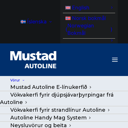
English
Norsk bokmål
Íslenska
Norwegian
(
)
Bokmål
Vörur
Mustad Autoline E-línukerfið
MA HC 100 RotoCleaner
Vökvakerfi fyrir djúpsjávarþyrpingar frá
Autoline
Heim
/
Vörur
|
Go Back
|
Vökvakerfi fyrir strandlínur Autoline
Autoline Handy Mag System
Neysluvörur og beita