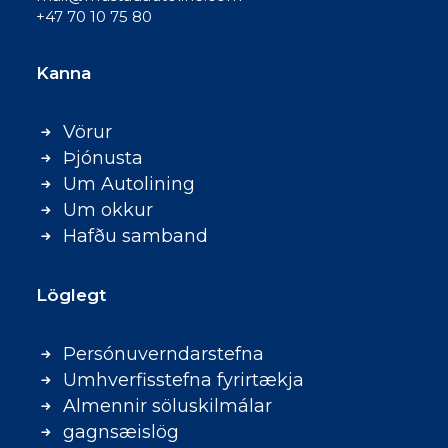
+47 70 10 75 80
Kanna
Vörur
Þjónusta
Um Autolining
Um okkur
Hafðu samband
Löglegt
Persónuverndarstefna
Umhverfisstefna fyrirtækja
Almennir söluskilmálar
gagnsæislög