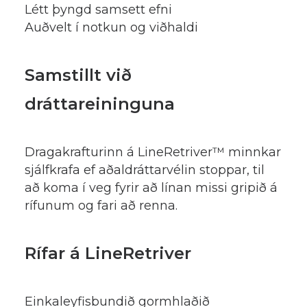
Létt þyngd samsett efni
Auðvelt í notkun og viðhaldi
Samstillt við
dráttareininguna
Dragakrafturinn á LineRetriver™ minnkar
sjálfkrafa ef aðaldráttarvélin stoppar, til
að koma í veg fyrir að línan missi gripið á
rífunum og fari að renna.
Rífar á LineRetriver
Einkaleyfisbundið gormhlaðið