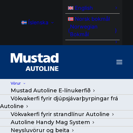
English
Norsk bokmål
Íslenska
Norwegian
(
)
Bokmål
Vörur
Mustad Autoline E-línukerfið
MA LR 320 LineRetriver
Vökvakerfi fyrir djúpsjávarþyrpingar frá
Autoline
Heim
/
Vörur
|
Go Back
|
Vökvakerfi fyrir strandlínur Autoline
Autoline Handy Mag System
Neysluvörur og beita