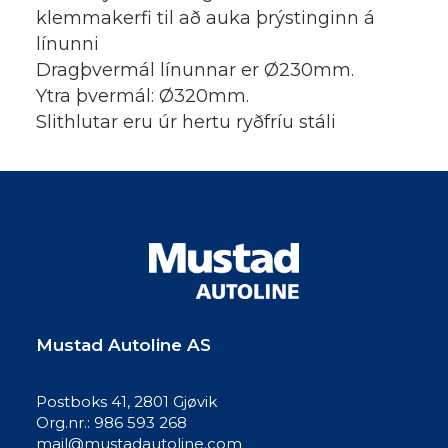
klemmakerfi til að auka þrýstinginn á
línunni
Dragþvermál línunnar er Ø230mm.
Ytra þvermál: Ø320mm.
Slithlutar eru úr hertu ryðfríu stáli
Mustad Autoline AS
Postboks 41, 2801 Gjøvik
Org.nr.: 986 593 268
mail@mustadautoline.com