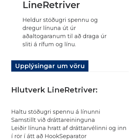
LineRetriver
Heldur stöðugri spennu og
dregur línuna út úr
aðaltogaranum til að draga úr
sliti á rífum og línu.
Upplýsingar um vöru
Hlutverk LineRetriver:
Haltu stöðugri spennu á línunni
Samstillt við dráttareininguna
Leiðir línuna hratt af dráttarvélinni og inn
í rör í átt að HookSeparator