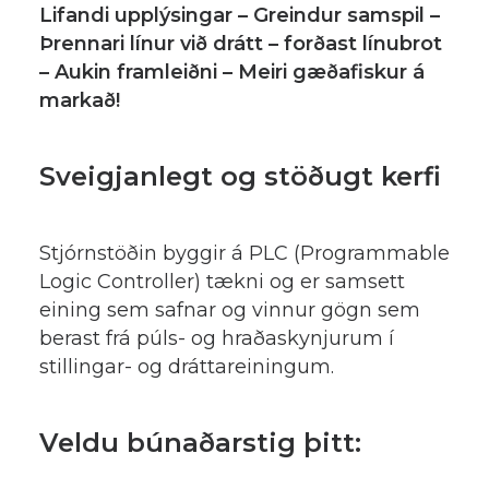
Lifandi upplýsingar – Greindur samspil –
Þrennari línur við drátt – forðast línubrot
– Aukin framleiðni – Meiri gæðafiskur á
markað!
Sveigjanlegt og stöðugt kerfi
Stjórnstöðin byggir á PLC (Programmable
Logic Controller) tækni og er samsett
eining sem safnar og vinnur gögn sem
berast frá púls- og hraðaskynjurum í
stillingar- og dráttareiningum.
Veldu búnaðarstig þitt: