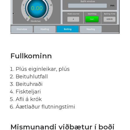
Fullkominn
Plús eiginleikar, plús
Beituhlutfall
Beituhraði
Fiskteljari
Afli á krók
Áætlaður flutningstími
Mismunandi viðbætur í boði