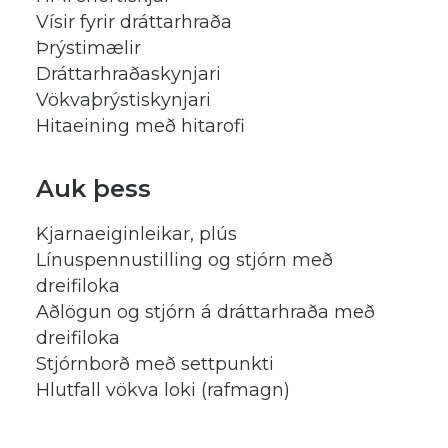
Vísir fyrir dráttarhraða
Þrýstimælir
Dráttarhraðaskynjari
Vökvaþrýstiskynjari
Hitaeining með hitarofi
Auk þess
Kjarnaeiginleikar, plús
Línuspennustilling og stjórn með
dreifiloka
Aðlögun og stjórn á dráttarhraða með
dreifiloka
Stjórnborð með settpunkti
Hlutfall vökva loki (rafmagn)