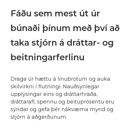
Fáðu sem mest út úr
búnaði þínum með því að
taka stjórn á dráttar- og
beitningarferlinu
Draga úr hættu á línubrotum og auka
skilvirkni í flutningi. Nauðsynlegar
upplýsingar eins og dráttarhraða,
dráttarafl, spennu og beituprósentu eru
sýndar og gefa þér nákvæma mynd og
stjórn á aðgerðunum.