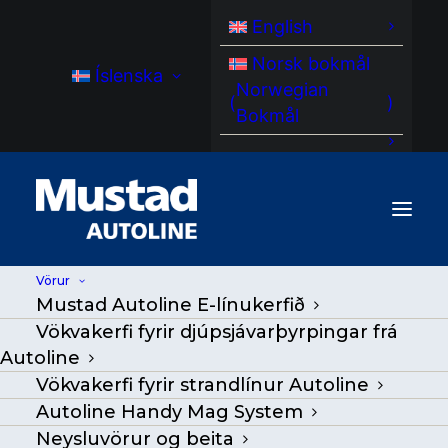
English
Norsk bokmål
Íslenska
Norwegian
(
)
Bokmål
Vörur
Mustad Autoline E-línukerfið
MA PLC stjórnkerfi
Vökvakerfi fyrir djúpsjávarþyrpingar frá
Autoline
Heim
/
Vörur
|
Go Back
|
Vökvakerfi fyrir strandlínur Autoline
Autoline Handy Mag System
Neysluvörur og beita