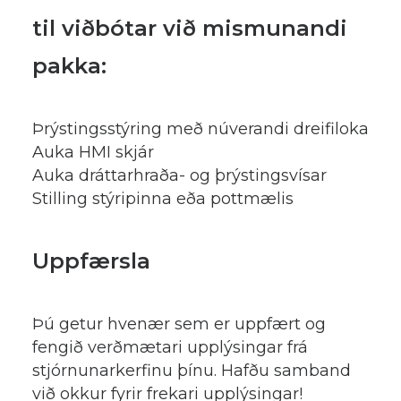
til viðbótar við mismunandi
pakka:
Þrýstingsstýring með núverandi dreifiloka
Auka HMI skjár
Auka dráttarhraða- og þrýstingsvísar
Stilling stýripinna eða pottmælis
Uppfærsla
Þú getur hvenær sem er uppfært og
fengið verðmætari upplýsingar frá
stjórnunarkerfinu þínu. Hafðu samband
við okkur fyrir frekari upplýsingar!