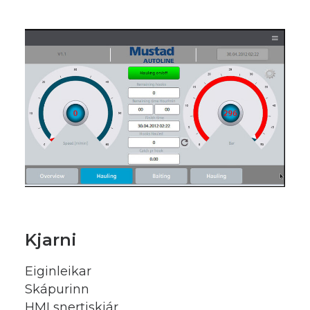
Kjarni
Eiginleikar
Skápurinn
HMI snertiskjár