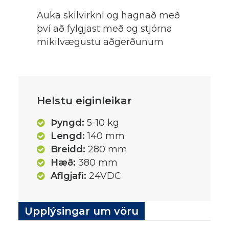
Auka skilvirkni og hagnað með
því að fylgjast með og stjórna
mikilvægustu aðgerðunum
Helstu eiginleikar
Þyngd:
5-10 kg
Lengd:
140 mm
Breidd:
280 mm
Hæð:
380 mm
Aflgjafi:
24VDC
Upplýsingar um vöru