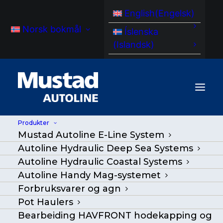
English
(
Engelsk
)
Norsk bokmål
Íslenska
(
Islandsk
)
Produkter
Mustad Autoline E-Line System
MA PLS-kontrollsystem
Autoline Hydraulic Deep Sea Systems
Autoline Hydraulic Coastal Systems
Hjem
/
Produkter
|
Go Back
Autoline Handy Mag-systemet
Forbruksvarer og agn
Pot Haulers
Bearbeiding HAVFRONT hodekapping og