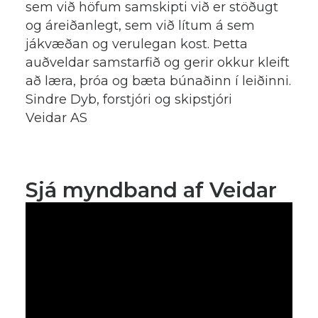
sem við höfum samskipti við er stöðugt
og áreiðanlegt, sem við lítum á sem
jákvæðan og verulegan kost. Þetta
auðveldar samstarfið og gerir okkur kleift
að læra, þróa og bæta búnaðinn í leiðinni.
Sindre Dyb, forstjóri og skipstjóri
Veidar AS
Sjá myndband af Veidar