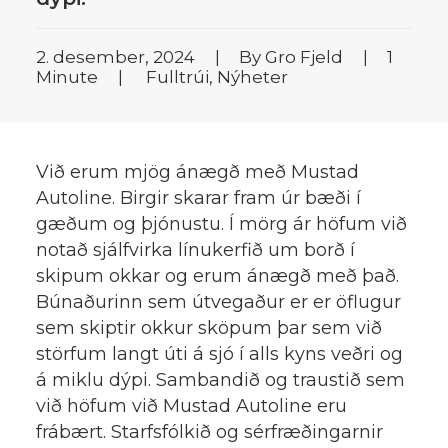
2. desember, 2024
|
By
Gro Fjeld
|
1
Minute
|
Fulltrúi
,
Nýheter
Við erum mjög ánægð með Mustad
Autoline. Birgir skarar fram úr bæði í
gæðum og þjónustu. Í mörg ár höfum við
notað sjálfvirka línukerfið um borð í
skipum okkar og erum ánægð með það.
Búnaðurinn sem útvegaður er er öflugur
sem skiptir okkur sköpum þar sem við
störfum langt úti á sjó í alls kyns veðri og
á miklu dýpi. Sambandið og traustið sem
við höfum við Mustad Autoline eru
frábært. Starfsfólkið og sérfræðingarnir