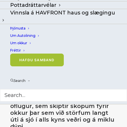
Pottadráttarvélar
Vinnsla á HAVFRONT haus og slægingu
Þjónusta
Um Autolining
Um okkur
VEIDAR, frystiskip
Fréttir
(NO) - veiðar með
HAFÐU SAMBAND
Mustad Autoline
DeepSea System
Search
Búnaðurinn sem útvegaður er er
öflugur, sem skiptir sköpum fyrir
okkur þar sem við störfum langt
úti á sjó í alls kyns veðri og á miklu
dýpi.