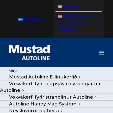
English
Norsk bokmål
Íslenska
Norwegian
(
)
Bokmål
Vörur
Mustad Autoline E-línukerfið
Vökvakerfi fyrir djúpsjávarþyrpingar frá
Autoline
Vökvakerfi fyrir strandlínur Autoline
Autoline Handy Mag System
Neysluvörur og beita