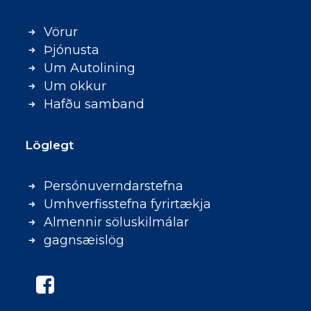
Vörur
Þjónusta
Um Autolining
Um okkur
Hafðu samband
Löglegt
Persónuverndarstefna
Umhverfisstefna fyrirtækja
Almennir söluskilmálar
gagnsæislög