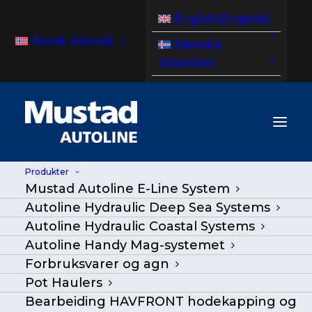
English
(
Engelsk
)
Norsk bokmål
Íslenska
(
Islandsk
)
Produkter
Mustad Autoline E-Line System
Autoline Hydraulic Deep Sea Systems
Autoline Hydraulic Coastal Systems
Autoline Handy Mag-systemet
Forbruksvarer og agn
Pot Haulers
Bearbeiding HAVFRONT hodekapping og