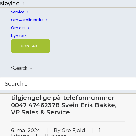
sløying
Service
Om Autolinefiske
Om oss
Nyheter
Neste stopp
KONTAKT
NAVALIA i Vigo 21. -
23. mai
Search
Besøk oss i VIGO under NAVALIA
fra 21. mai til 23. mai. Vi er
tilgjengelige på telefonnummer
0047 47462378 Svein Erik Bakke,
VP Sales & Service
6. mai 2024
|
By
Gro Fjeld
|
1