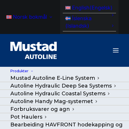
English
(
Engelsk
)
Norsk bokmål
Íslenska
(
Islandsk
)
Produkter
Mustad Autoline E-Line System
Autoline Hydraulic Deep Sea Systems
Autoline Hydraulic Coastal Systems
Autoline Handy Mag-systemet
Forbruksvarer og agn
Pot Haulers
Pottelaster
Bearbeiding HAVFRONT hodekapping og