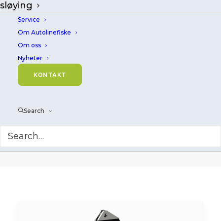
sløying
Service
Om Autolinefiske
Om oss
Nyheter
KONTAKT
Search
Pottelaster
Home
Archive by Category "Pottelaster"