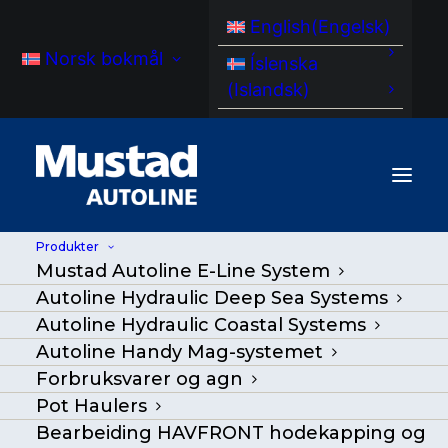
English
(
Engelsk
)
Norsk bokmål
Íslenska
(
Islandsk
)
Produkter
Mustad Autoline E-Line System
Autoline Hydraulic Deep Sea Systems
Autoline Hydraulic Coastal Systems
Autoline Handy Mag-systemet
Forbruksvarer og agn
Pot Haulers
Bearbeiding HAVFRONT hodekapping og