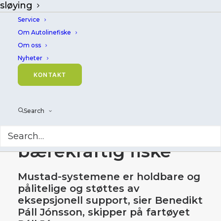
sløying
Service
Om Autolinefiske
Om oss
Nyheter
VISIRs moderne
KONTAKT
flåte med Mustad
Autoline Systems
Search
sikrer effektivt og
bærekraftig fiske
Mustad-systemene er holdbare og
pålitelige og støttes av
eksepsjonell support, sier Benedikt
Páll Jónsson, skipper på fartøyet