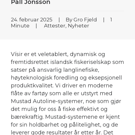
Páll Jónsson
24. februar 2025
|
By
Gro Fjeld
|
1
Minute
|
Attester
,
Nyheter
Vísir er et veletablert, dynamisk og
fremtidsrettet islandsk fiskeriselskap som
satser på ansvarlig langlinefiske,
høyteknologisk foredling og eksepsjonell
produktkvalitet. Vi driver en moderne
flåte av fartøy som alle er utstyrt med
Mustad Autoline-systemer, noe som gjør
det mulig for oss å fiske effektivt og
bærekraftig. Mustad-systemene er kjent
for sin holdbarhet og pålitelighet, og de
leverer gode resultater år etter år. Det