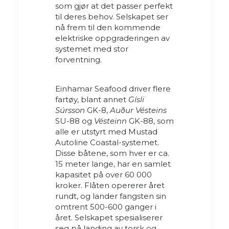
som gjør at det passer perfekt
til deres behov. Selskapet ser
nå frem til den kommende
elektriske oppgraderingen av
systemet med stor
forventning.
Einhamar Seafood driver flere
fartøy, blant annet
Gísli
Súrsson
GK-8,
Auður Vésteins
SU-88 og
Vésteinn
GK-88, som
alle er utstyrt med Mustad
Autoline Coastal-systemet.
Disse båtene, som hver er ca.
15 meter lange, har en samlet
kapasitet på over 60 000
kroker. Flåten opererer året
rundt, og lander fangsten sin
omtrent 500-600 ganger i
året. Selskapet spesialiserer
seg på landing av torsk og