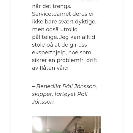
når det trengs.
Serviceteamet deres er
ikke bare svært dyktige,
men også utrolig
pålitelige. Jeg kan alltid
stole på at de gir oss
eksperthjelp, noe som
sikrer en problemfri drift
av flåten vår.»
–
Benedikt Páll Jónsson,
skipper, fartøyet Páll
Jónsson