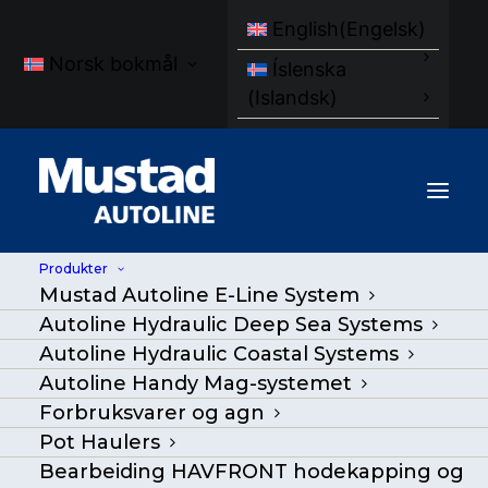
English
(
Engelsk
)
Norsk bokmål
Íslenska
(
Islandsk
)
Produkter
Mustad Autoline E-Line System
Autoline Hydraulic Deep Sea Systems
Autoline Hydraulic Coastal Systems
Autoline Handy Mag-systemet
Forbruksvarer og agn
Pot Haulers
Gro Fjeld
Bearbeiding HAVFRONT hodekapping og