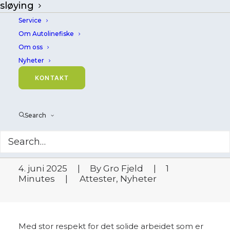
sløying
Service
Om Autolinefiske
Om oss
Nyheter
HAVFRONT LOPPA
KONTAKT
100 - laget av
Mustad Autoline
Search
4. juni 2025
|
By
Gro Fjeld
|
1
Minutes
|
Attester
,
Nyheter
Med stor respekt for det solide arbeidet som er