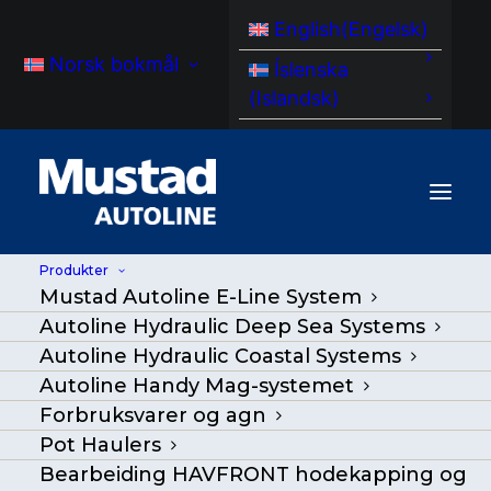
English
(
Engelsk
)
Norsk bokmål
Íslenska
(
Islandsk
)
Produkter
Mustad Autoline E-Line System
Autoline Hydraulic Deep Sea Systems
Autoline Hydraulic Coastal Systems
Autoline Handy Mag-systemet
Forbruksvarer og agn
Pot Haulers
Bearbeiding HAVFRONT hodekapping og