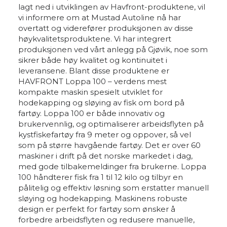
lagt ned i utviklingen av Havfront-produktene, vil
vi informere om at Mustad Autoline nå har
overtatt og viderefører produksjonen av disse
høykvalitetsproduktene. Vi har integrert
produksjonen ved vårt anlegg på Gjøvik, noe som
sikrer både høy kvalitet og kontinuitet i
leveransene. Blant disse produktene er
HAVFRONT Loppa 100 – verdens mest
kompakte maskin spesielt utviklet for
hodekapping og sløying av fisk om bord på
fartøy. Loppa 100 er både innovativ og
brukervennlig, og optimaliserer arbeidsflyten på
kystfiskefartøy fra 9 meter og oppover, så vel
som på større havgående fartøy. Det er over 60
maskiner i drift på det norske markedet i dag,
med gode tilbakemeldinger fra brukerne. Loppa
100 håndterer fisk fra 1 til 12 kilo og tilbyr en
pålitelig og effektiv løsning som erstatter manuell
sløying og hodekapping. Maskinens robuste
design er perfekt for fartøy som ønsker å
forbedre arbeidsflyten og redusere manuelle,