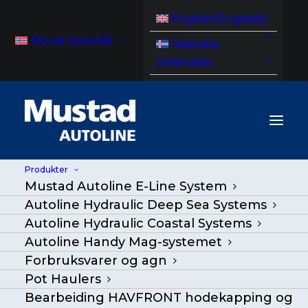
English
(
Engelsk
)
Norsk bokmål
Íslenska
(
Islandsk
)
Produkter
Mustad Autoline E-Line System
Autoline Hydraulic Deep Sea Systems
Autoline Hydraulic Coastal Systems
Autoline Handy Mag-systemet
Forbruksvarer og agn
Pot Haulers
Krokseparatorer
Bearbeiding HAVFRONT hodekapping og