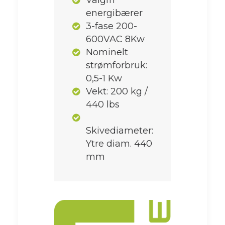
Valgfri
energibærer
3-fase 200-
600VAC 8Kw
Nominelt
strømforbruk:
0,5-1 Kw
Vekt: 200 kg /
440 lbs
Skivediameter:
Ytre diam. 440
mm